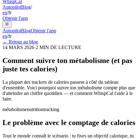
Whisp
Cal
Autopilot
Blog
/
en
/
fr
Obtenir l'app
Autopilot
Blog
Obtenir l'app
en
/
fr
← Retour au blog
14 MARS 2026
·
2
MIN DE LECTURE
Comment suivre ton métabolisme (et pas
juste tes calories)
La plupart des trackers de calories passent à côté du tableau
d'ensemble. Voici pourquoi suivre ton métabolisme compte plus que
d'atteindre un chiffre quotidien — et comment WhispCal t'aide à le
faire.
métabolisme
nutrition
tracking
Le problème avec le comptage de calories
Tout le monde connaît le scénario : tu fixes un objectif calorique, tu