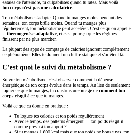
essaies de l'atteindre, tu culpabilises quand tu rates. Mais voilà —
ton corps n'est pas une calculatrice
.
Ton métabolisme s'adapte. Quand tu manges moins pendant des
semaines, ton corps brûle moins. Quand tu manges plus
régulièrement, ton métabolisme peut accélérer. C'est ce qu'on appelle
la
thermogenèse adaptative
, et c'est pour ça que les régimes
finissent par ne plus marcher.
La plupart des apps de comptage de calories ignorent complètement
ce phénomène. Elles te donnent un chiffre statique et s'arrêtent là.
C'est quoi le suivi du métabolisme ?
Suivre ton métabolisme, c'est observer comment la dépense
énergétique de ton corps évolue dans le temps. Au lieu de seulement
loguer ce que tu manges, tu construis une image de
comment ton
corps réagit
à ce que tu manges.
Voilà ce que ça donne en pratique :
Tu logues tes calories et ton poids régulièrement
Avec le temps, des patterns émergent — ton poids réagit-il
comme prévu à ton apport ?
Si tu manges 1 800 kcal mais que ton poids ne bouge pas, ton