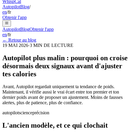
Whisp
Cal
Autopilot
Blog
/
en
/
fr
Obtenir l'app
Autopilot
Blog
Obtenir l'app
en
/
fr
← Retour au blog
19 MAI 2026
·
3
MIN DE LECTURE
Autopilot plus malin : pourquoi on croise
désormais deux signaux avant d'ajuster
tes calories
Avant, Autopilot regardait uniquement ta tendance de poids.
Maintenant, il vérifie aussi le vrai écart entre ton premier et ton
dernier poids avant de proposer un ajustement. Moins de fausses
alertes, plus de patience, plus de confiance.
autopilot
science
précision
L'ancien modèle, et ce qui clochait