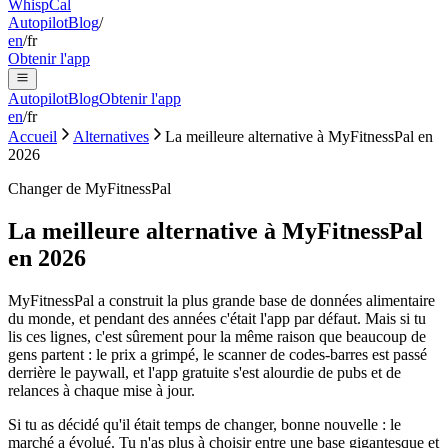
Whisp
Cal
Autopilot
Blog
/
en
/
fr
Obtenir l'app
Autopilot
Blog
Obtenir l'app
en
/
fr
Accueil
Alternatives
La meilleure alternative à MyFitnessPal en
2026
Changer de MyFitnessPal
La meilleure alternative à MyFitnessPal
en 2026
MyFitnessPal a construit la plus grande base de données alimentaire
du monde, et pendant des années c'était l'app par défaut. Mais si tu
lis ces lignes, c'est sûrement pour la même raison que beaucoup de
gens partent : le prix a grimpé, le scanner de codes-barres est passé
derrière le paywall, et l'app gratuite s'est alourdie de pubs et de
relances à chaque mise à jour.
Si tu as décidé qu'il était temps de changer, bonne nouvelle : le
marché a évolué. Tu n'as plus à choisir entre une base gigantesque et