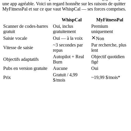
une app agréable. Voici un regard honnête sur les raisons de quitter
MyFitnessPal et sur ce que vaut WhispCal — ses forces comprises.
WhispCal
MyFitnessPal
Scanner de codes-barres
Oui, inclus
Premium
gratuit
gratuitement
uniquement
Saisie vocale
Oui — à la voix
Non
~3 secondes par
Par recherche, plus
Vitesse de saisie
repas
lent
Autopilot + Real
Objectif quotidien
Objectifs adaptatifs
Burn
figé
Pubs en version gratuite
Aucune
Oui
Gratuit / 4,99
Prix
~19,99 $/mois*
$/mois
La base de MyFitnessPal est vraiment énorme, et c'est sa vraie force
— presque tout produit emballé y est déjà. Le problème n'est pas la
donnée, c'est tout ce qu'il y a autour. Les reproches qui poussent les