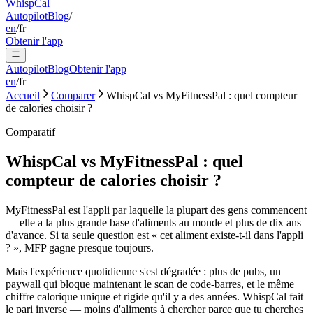
Whisp
Cal
Autopilot
Blog
/
en
/
fr
Obtenir l'app
Autopilot
Blog
Obtenir l'app
en
/
fr
Accueil
Comparer
WhispCal vs MyFitnessPal : quel compteur
de calories choisir ?
Comparatif
WhispCal vs MyFitnessPal : quel
compteur de calories choisir ?
MyFitnessPal est l'appli par laquelle la plupart des gens commencent
— elle a la plus grande base d'aliments au monde et plus de dix ans
d'avance. Si ta seule question est « cet aliment existe-t-il dans l'appli
? », MFP gagne presque toujours.
Mais l'expérience quotidienne s'est dégradée : plus de pubs, un
paywall qui bloque maintenant le scan de code-barres, et le même
chiffre calorique unique et rigide qu'il y a des années. WhispCal fait
le pari inverse — moins d'aliments à chercher parce que tu cherches