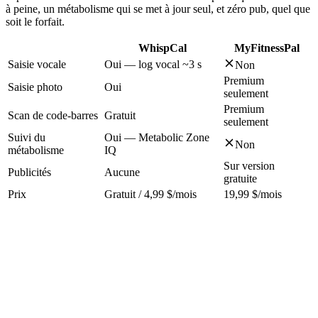
à peine, un métabolisme qui se met à jour seul, et zéro pub, quel que
soit le forfait.
WhispCal
MyFitnessPal
Saisie vocale
Oui — log vocal ~3 s
Non
Premium
Saisie photo
Oui
seulement
Premium
Scan de code-barres
Gratuit
seulement
Suivi du
Oui — Metabolic Zone
Non
métabolisme
IQ
Sur version
Publicités
Aucune
gratuite
Prix
Gratuit / 4,99 $/mois
19,99 $/mois
La force de MyFitnessPal, c'est sa
base de données
— des dizaines
de millions d'entrées, y compris les soumissions d'utilisateurs pour
presque tout aliment emballé ou de restaurant. En contrepartie, tu