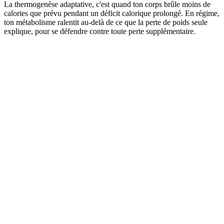
La thermogenèse adaptative, c'est quand ton corps brûle moins de
calories que prévu pendant un déficit calorique prolongé. En régime,
ton métabolisme ralentit au-delà de ce que la perte de poids seule
explique, pour se défendre contre toute perte supplémentaire.
Quand tu perds du poids, ton
TDEE
baisse naturellement, car un
corps plus petit coûte moins cher à faire fonctionner. La
thermogenèse adaptative est la baisse *supplémentaire* par-dessus
— ton corps devient plus efficient, souvent en réduisant le
NEAT
(tu bouges moins sans t'en rendre compte), en abaissant la
production thyroïdienne et en réduisant le coût énergétique de
l'activité.
Le résultat est une dépense réelle plus basse que ce que tout
calculateur prédit. Plus le régime est long et dur, plus l'effet est
marqué.