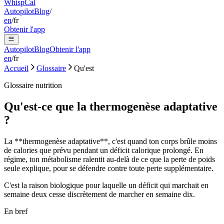
Whisp
Cal
Autopilot
Blog
/
en
/
fr
Obtenir l'app
Autopilot
Blog
Obtenir l'app
en
/
fr
Accueil
Glossaire
Qu'est
Glossaire nutrition
Qu'est-ce que la thermogenèse adaptative
?
La **thermogenèse adaptative**, c'est quand ton corps brûle moins
de calories que prévu pendant un déficit calorique prolongé. En
régime, ton métabolisme ralentit au-delà de ce que la perte de poids
seule explique, pour se défendre contre toute perte supplémentaire.
C'est la raison biologique pour laquelle un déficit qui marchait en
semaine deux cesse discrètement de marcher en semaine dix.
En bref